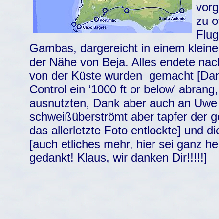
vor
zu o
Flug
Gambas, dargereicht in einem klein
der Nähe von Beja. Alles endete nac
von der Küste wurden gemacht [Dan
Control ein ‘1000 ft or below’ abran
ausnutzten, Dank aber auch an Uwe 
schweißüberströmt aber tapfer der 
das allerletzte Foto entlockte] und 
[auch etliches mehr, hier sei ganz he
gedankt! Klaus, wir danken Dir!!!!!]