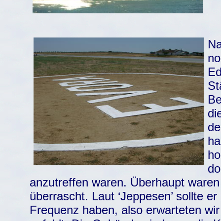
Na
no
Ed
St
Be
di
de
ha
ho
do
anzutreffen waren. Überhaupt waren 
überrascht. Laut ‘Jeppesen’ sollte er
Frequenz haben, also erwarteten wir 