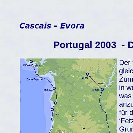
Portugal 2003 - D
Der 
glei
Zum 
in w
was 
anzu
für 
‘Fet
Grun